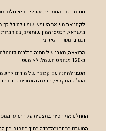
תחנת הכוח הסולרית אשלים היא חלום ש
לקחו את משאב השמש שיש לנו כל כך בש
בישראל, הכניסו המון שותפים, גם חברות 
וכמובן משרד האנרגיה.
התוצאה, מארג של תחנה סולרית פוטוולט
כ-120 מגוואט חשמל. לא מעט.
הגענו לתחנה עם קבוצה של מורים לחשמל 
המו"פ החקלאי, מועצה האזורית כבר המתין
התחלנו את הסיור בתצפית על התחנה ממספ
המשכנו בסיור ובהדרכה בתוך התחנה, בין ה