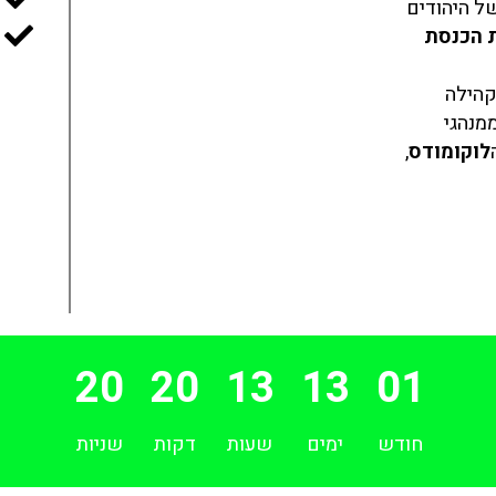
של היהודים
 הכנסת
קהילה
ממנהגי
לוקומודס
,
19
20
13
13
01
חודש
ימים
שעות
דקות
שניות