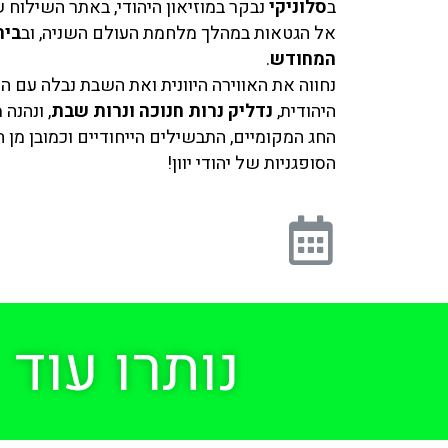
ב
סלוניקי
נבקר במוזיאון היהודי, באתר השילוח 
אל הגטאות במהלך מלחמת העולם השניה, וב
בית
המחודש
.
נחווה את האווירה היוונית ואת השבת נבלה עם ה
היהודית,
נדליק נרות חנוכה ונרות שבת
, ונהנה 
החג המקומיים, התבשילים הייחודיים וכמובן מן ה
הסופגניות של יהודי יוון!
נותרו עוד